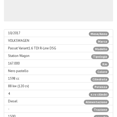
10/2017
Mese/Anno
VOLKSWAGEN
Marca
Passat Variant1.6 TDI R-Line DSG
Modello
Station Wagon
Tipologia
167.000
Km
Nero pastello
Colore
1598 cc
Cilindrata
88 kw (120 cv)
Potenza
4
n.ro cilindri
Diesel
Alimentazione
-
Trazione
1500