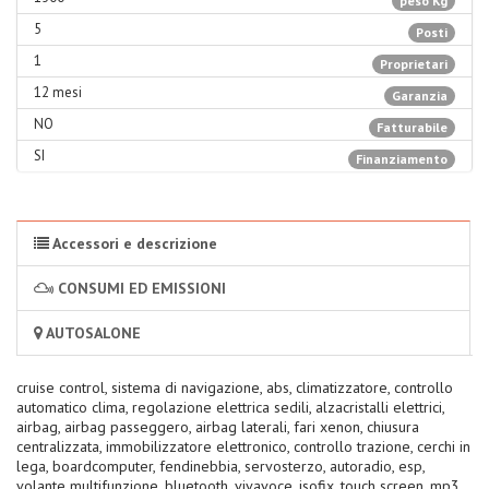
peso Kg
5
Posti
1
Proprietari
12 mesi
Garanzia
NO
Fatturabile
SI
Finanziamento
Accessori e descrizione
CONSUMI ED EMISSIONI
AUTOSALONE
cruise control, sistema di navigazione, abs, climatizzatore, controllo
automatico clima, regolazione elettrica sedili, alzacristalli elettrici,
airbag, airbag passeggero, airbag laterali, fari xenon, chiusura
centralizzata, immobilizzatore elettronico, controllo trazione, cerchi in
lega, boardcomputer, fendinebbia, servosterzo, autoradio, esp,
volante multifunzione, bluetooth, vivavoce, isofix, touch screen, mp3,