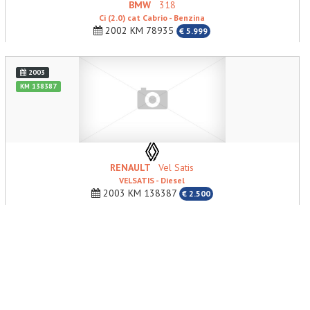
BMW
318
Ci (2.0) cat Cabrio - Benzina
2002 KM 78935
€ 5.999
2003
KM 138387
RENAULT
Vel Satis
VELSATIS - Diesel
2003 KM 138387
€ 2.500