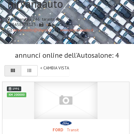
nirvanaauto
via venezia 246 taranto (ta)
3458078125 -
-
nicola
nirvanaauto@libero.it
-
www.nirvanaauto.it
annunci online dell'Autosalone: 4
< CAMBIA VISTA
1991
KM 200000
FORD
Transit