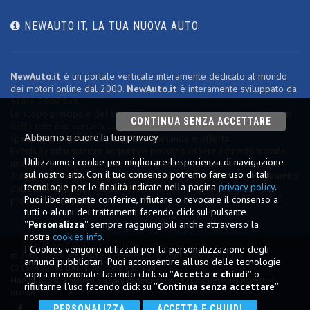
NEWAUTO.IT, LA TUA NUOVA AUTO
NewAuto.it
è un portale verticale interamente dedicato al mondo
dei motori online dal 2000.
NewAuto.it
è interamente sviluppato da
Start 2000 S.r.l.
Lo scopo principale del sito è fornire risposte immediate agli utenti
CONTINUA SENZA ACCETTARE
della rete che cercano autovetture usate, fornendo un ambiente
specializzato dove far incontrare domanda e offerta.
Abbiamo a cuore la tua privacy
Eventuali informazioni aggiuntive possono essere richieste tramite
Utilizziamo i cookie per migliorare l'esperienza di navigazione
una mail "
precompilata
" che viene spedita direttamente a tutti gli
sul nostro sito. Con il tuo consenso potremo fare uso di tali
Autosaloni presenti. La qualità delle informazioni presenti è garantito
tecnologie per le finalità indicate nella pagina
privacy policy
.
dalle attività professionali (
concessionari, riverditori di auto ecc
.)
Puoi liberamente conferire, rifiutare o revocare il consenso a
presenti sul portale.
tutti o alcuni dei trattamenti facendo click sul pulsante
''
Personalizza
'' sempre raggiungibili anche attraverso la
nostra
cookies info.
I Cookies vengono utilizzati per la personalizzazione degli
© 2000 - 2026
NewAuto.it
- powered by Start 2000 S.r.l. - P.iva IT-
annunci pubblicitari. Puoi acconsentire all'uso delle tecnologie
02134430301 tutti diritti sono riservati
sopra menzionate facendo click su ''
Accetta e chiudi
'' o
Marchi, Loghi registrati e segni distintivi sono di proprietà dei rispettivi
rifiutarne l'uso facendo click su ''
Continua senza accettare
''
titolari
PERSONALIZZA
ACCETTA E CHIUDI