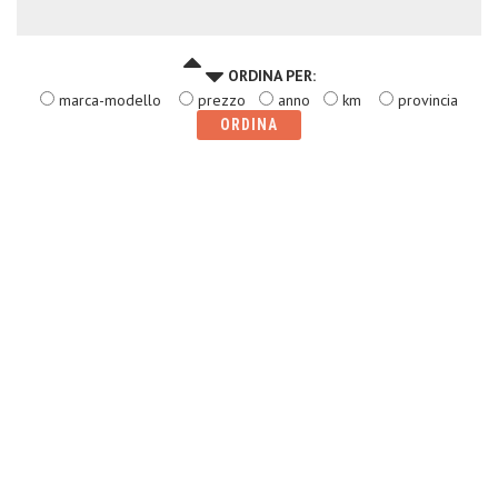
ORDINA PER:
marca-modello
prezzo
anno
km
provincia