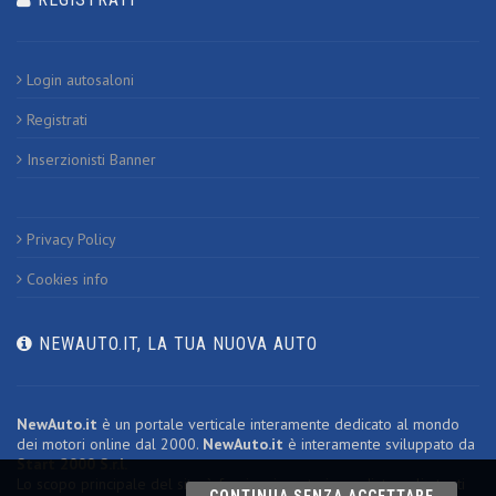
Login autosaloni
Registrati
Inserzionisti Banner
Privacy Policy
Cookies info
NEWAUTO.IT, LA TUA NUOVA AUTO
NewAuto.it
è un portale verticale interamente dedicato al mondo
dei motori online dal 2000.
NewAuto.it
è interamente sviluppato da
Start 2000 S.r.l.
Lo scopo principale del sito è fornire risposte immediate agli utenti