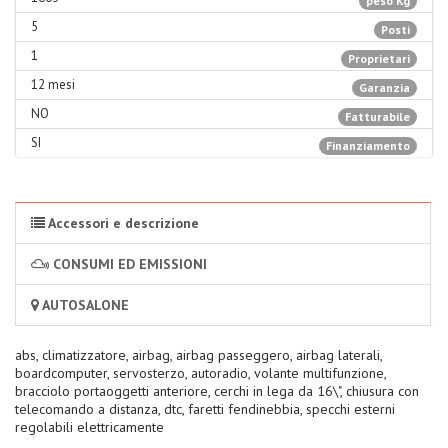
peso Kg
5
Posti
1
Proprietari
12 mesi
Garanzia
NO
Fatturabile
SI
Finanziamento
Accessori e descrizione
CONSUMI ED EMISSIONI
AUTOSALONE
abs, climatizzatore, airbag, airbag passeggero, airbag laterali,
boardcomputer, servosterzo, autoradio, volante multifunzione,
bracciolo portaoggetti anteriore, cerchi in lega da 16\", chiusura con
telecomando a distanza, dtc, faretti fendinebbia, specchi esterni
regolabili elettricamente