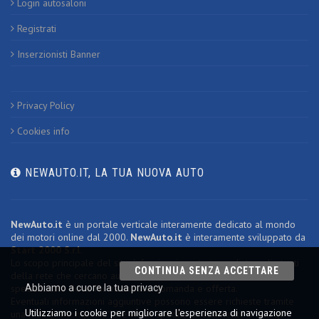
Login autosaloni
Registrati
Inserzionisti Banner
Privacy Policy
Cookies info
NEWAUTO.IT, LA TUA NUOVA AUTO
NewAuto.it
è un portale verticale interamente dedicato al mondo
dei motori online dal 2000.
NewAuto.it
è interamente sviluppato da
Start 2000 S.r.l.
Lo scopo principale del sito è fornire risposte immediate agli utenti
CONTINUA SENZA ACCETTARE
della rete che cercano autovetture usate, fornendo un ambiente
Abbiamo a cuore la tua privacy
specializzato dove far incontrare domanda e offerta.
Eventuali informazioni aggiuntive possono essere richieste tramite
Utilizziamo i cookie per migliorare l'esperienza di navigazione
una mail "
precompilata
" che viene spedita direttamente a tutti gli