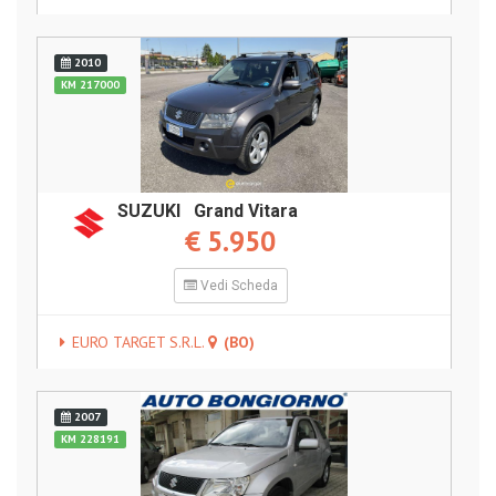
2010
KM 217000
SUZUKI Grand Vitara
€ 5.950
Vedi Scheda
EURO TARGET S.R.L.
(BO)
2007
KM 228191