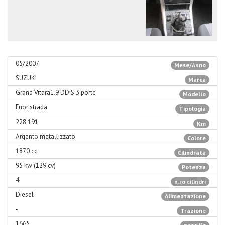
05/2007
Mese/Anno
SUZUKI
Marca
Grand Vitara1.9 DDiS 3 porte
Modello
Fuoristrada
Tipologia
228.191
Km
Argento metallizzato
Colore
1870 cc
Cilindrata
95 kw (129 cv)
Potenza
4
n.ro cilindri
Diesel
Alimentazione
-
Trazione
1665