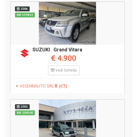
2006
KM 199811
SUZUKI Grand Vitara
€ 4.900
Vedi Scheda
ASSENNAUTO SRL
(CT)
2001
KM 204500